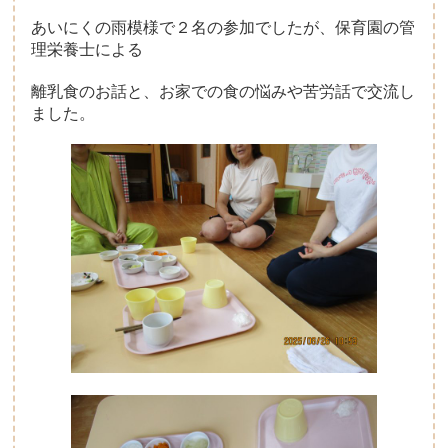
あいにくの雨模様で２名の参加でしたが、保育園の管
子育て支援について
理栄養士による
一時保育について
離乳食のお話と、お家での食の悩みや苦労話で交流し
ました。