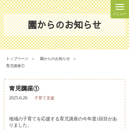
メニュー
園からのお知らせ
理念・方針
園での一日
園の概要
年間行事
トップページ
園からのお知らせ
施設案内
育児講座①
健康と安全・衛生・防災
育児講座①
2025.6.26
子育て支援
食育について
給食献立表
地域の子育てを応援する育児講座の今年度1回目があ
りました。