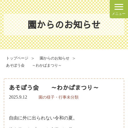
メニュー
園からのお知らせ
理念・方針
園での一日
園の概要
年間行事
トップページ
園からのお知らせ
施設案内
あそぼう会 ～わかばまつり～
健康と安全・衛生・防災
あそぼう会 ～わかばまつり～
2025.9.12
園の様子・行事
未分類
食育について
給食献立表
自由に外に出られない令和の夏。