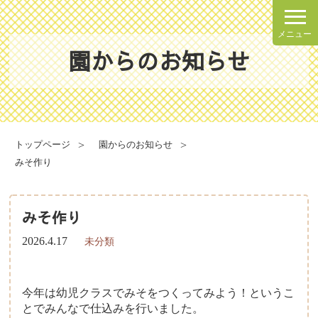
メニュー
園からのお知らせ
理念・方針
園での一日
園の概要
年間行事
トップページ
園からのお知らせ
施設案内
みそ作り
健康と安全・衛生・防災
みそ作り
2026.4.17
未分類
食育について
給食献立表
今年は幼児クラスでみそをつくってみよう！というこ
とでみんなで仕込みを行いました。