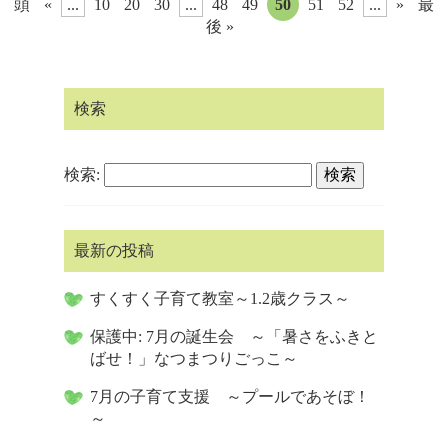
頭
«
...
10
20
30
...
48
49
50
51
52
...
»
最
後 »
検索
検索:
最新の投稿
すくすく子育て教室～1.2歳クラス～
保護中: 7月の誕生会 ～「暑さをふきと
ばせ！」なつまつりごっこ～
7月の子育て支援 ～プールであそぼ！
～