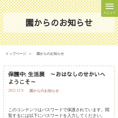
メニュー
園からのお知らせ
理念・方針
園での一日
園の概要
年間行事
トップページ
園からのお知らせ
施設案内
健康と安全・衛生・防災
保護中: 生活展 ～おはなしのせかいへ
ようこそ～
2022.12.9
園からのお知らせ
食育について
給食献立表
このコンテンツはパスワードで保護されています。閲
覧するには以下にパスワードを入力してください。