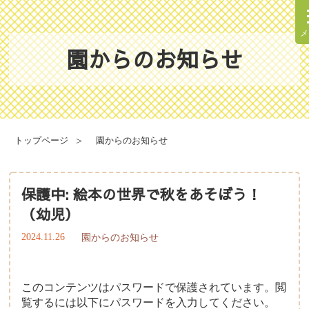
メ
園からのお知らせ
理念・方針
園での一日
園の概要
年間行事
トップページ
園からのお知らせ
施設案内
健康と安全・衛生・防災
保護中: 絵本の世界で秋をあそぼう！
（幼児）
2024.11.26
園からのお知らせ
食育について
給食献立表
このコンテンツはパスワードで保護されています。閲
覧するには以下にパスワードを入力してください。