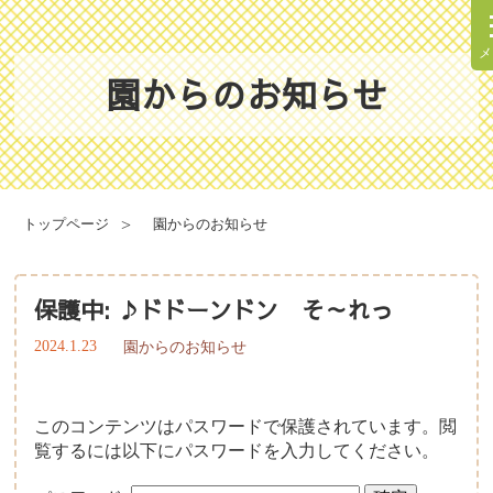
メ
園からのお知らせ
理念・方針
園での一日
園の概要
年間行事
トップページ
園からのお知らせ
施設案内
健康と安全・衛生・防災
保護中: ♪ドドーンドン そ～れっ
2024.1.23
園からのお知らせ
食育について
このコンテンツはパスワードで保護されています。閲
給食献立表
覧するには以下にパスワードを入力してください。